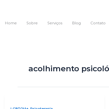
Ir
para
o
conteúdo
Home
Sobre
Serviços
Blog
Contato
Vamos conversar?
acolhimento psicol
,
LGBTQIA+
Psicoterapia