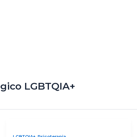
ógico LGBTQIA+
,
LGBTQIA+
Psicoterapia