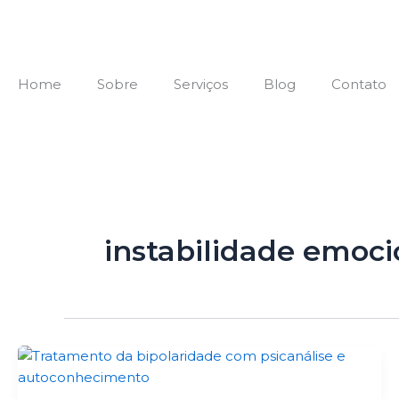
Ir
para
o
conteúdo
Home
Sobre
Serviços
Blog
Contato
Vamos conversar?
instabilidade emoci