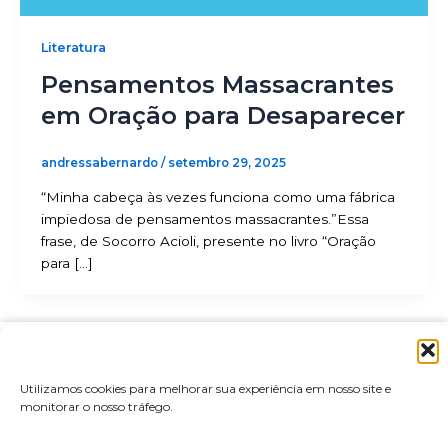
Literatura
Pensamentos Massacrantes
em Oração para Desaparecer
andressabernardo
/
setembro 29, 2025
“Minha cabeça às vezes funciona como uma fábrica
impiedosa de pensamentos massacrantes.”Essa
frase, de Socorro Acioli, presente no livro “Oração
para […]
Home
Sobre
Agende
Utilizamos cookies para melhorar sua experiência em nosso site e
sua
Serviços
Blog
monitorar o nosso tráfego.
sessão
Contato