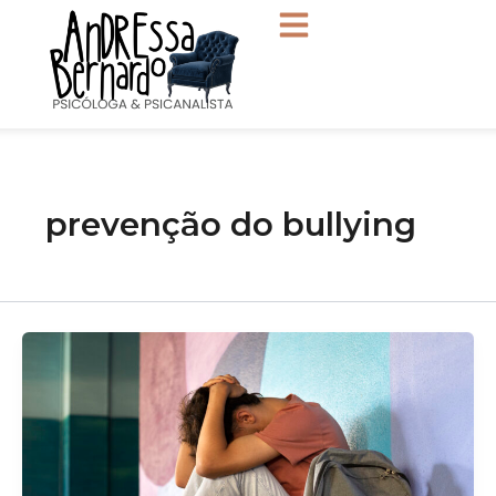
Ir
para
o
conteúdo
prevenção do bullying