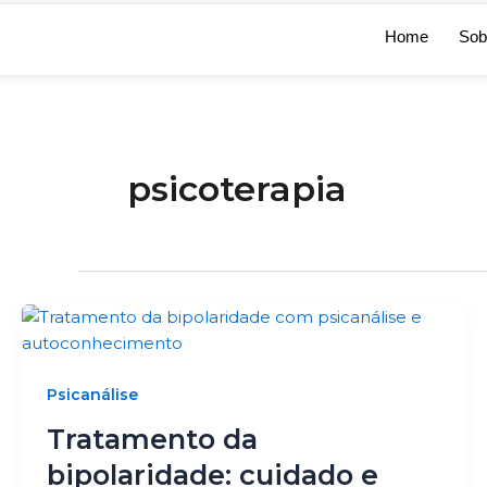
Ir
para
Home
Sob
o
conteúdo
psicoterapia
Psicanálise
Tratamento da
bipolaridade: cuidado e